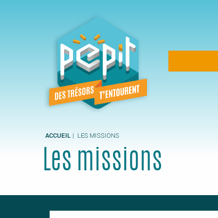
Aller
au
contenu
principal
Navigation
principale
ACCUEIL
LES MISSIONS
Les missions