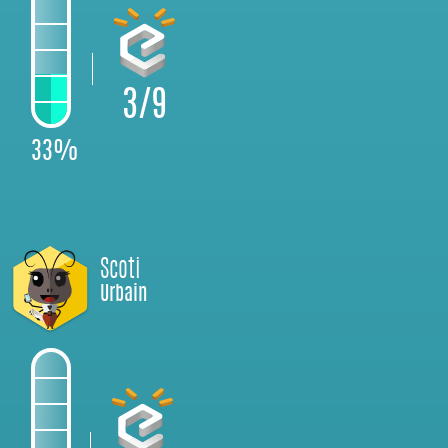
3/9
33%
Scoti
Urbain