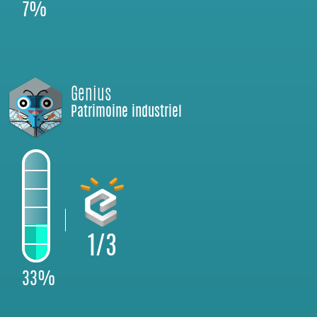
7%
Genius
Patrimoine industriel
1/3
33%