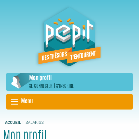
Aller
au
contenu
principal
Mon profil
|
SE CONNECTER
S'INSCRIRE
Menu
ACCUEIL
SALAKISS
Mon profil