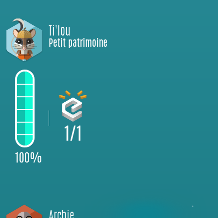
Ti'lou
Petit patrimoine
1/1
100%
Archie