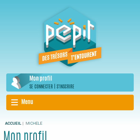
Aller
au
contenu
principal
Mon profil
|
SE CONNECTER
S'INSCRIRE
Menu
ACCUEIL
MICHELE
Mon profil