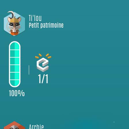
Ti'lou
Petit patrimoine
1/1
100%
Archie