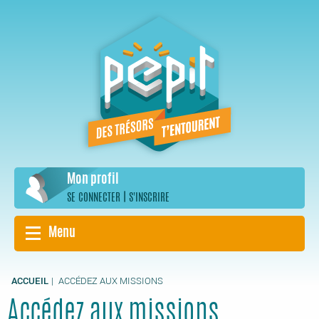
Aller
au
contenu
principal
Mon profil
|
SE CONNECTER
S'INSCRIRE
Menu
ACCUEIL
ACCÉDEZ AUX MISSIONS
Accédez aux missions